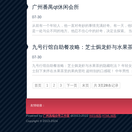
广州番禺qt休闲会所
07-30
从前有一个年轻人，他一直对奇妙的事情充满好奇。有一天，他
是一处与众不同的地方。他忍不住心中的好奇，决定去探索。 当他
九号行馆自助餐攻略：芝士焗龙虾与水果
07-30
九号行馆自助餐攻略：芝士焗龙虾与水果茶的隐藏吃法？ 年轻女
士刮下来拌在水果茶里的果肉里吃 超特别的口感呢！ 中年男性 ：先
首页
1
2
3
下一页
末页
共
3
页
28
条记录
友情链接：
Powered by
广州高端自带工作室
@2013-2022
RSS地图
HTML地图
Copyright
© 2013-2024