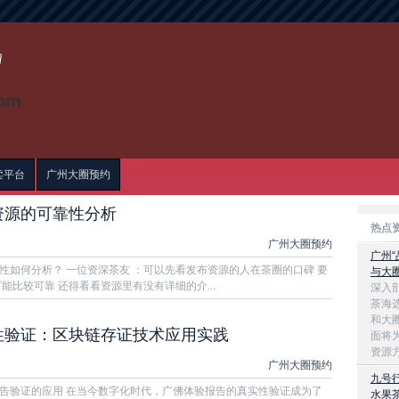
卖平台
广州大圈预约
资源的可靠性分析
热点
广州大圈预约
广州
性如何分析？ 一位资深茶友 ：可以先看发布资源的人在茶圈的口碑 要
与大
能比较可靠 还得看看资源里有没有详细的介...
深入
茶海
和大
性验证：区块链存证技术应用实践
面将
资源方
广州大圈预约
九号
告验证的应用 在当今数字化时代，广佛体验报告的真实性验证成为了
水果