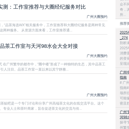
众不
”实测：工作室推荐与大圈经纪服务对比
奇，
所...
广州大圈预约
推荐
州，“品茶海选WX”相关服务中，工作室推荐和大圈经纪服务是两种常见
两种服务。 从资源方面来看，工作室推荐通...
20
_274
剖析
：品茶工作室与天河98水会大全对接
20
消费
广州大圈预约
的变
呈现出
式 在广州繁华的都市中，“圈中楼”形成了一种独特的生态，其中品茶工
引人注目。品茶工作室一直以来以其宁静雅...
广州
指南
# 
指南
场所
广州大圈预约
可能
端茶贴吧是一个专门讨论和分享广州高端茶文化的在线交流平台。这个
密且舒
、专业人士和茶叶商家，旨在促进茶文化的交流与传...
广州
河9
探寻“
州繁