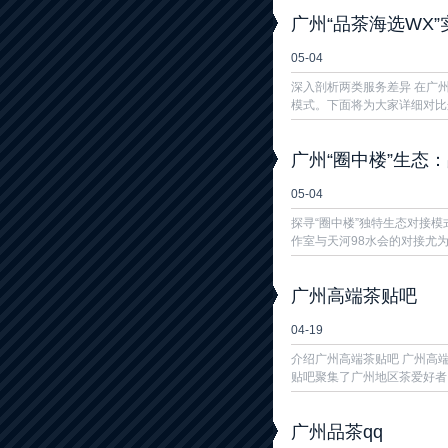
广州“品茶海选WX
05-04
深入剖析两类服务差异 在广
模式。下面将为大家详细对比这
广州“圈中楼”生态
05-04
探寻“圈中楼”独特生态对接模
作室与天河98水会的对接尤为
广州高端茶贴吧
04-19
介绍广州高端茶贴吧 广州高
贴吧聚集了广州地区茶爱好者
广州品茶qq