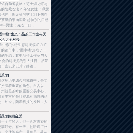
行馆自助餐攻略：芝士焗龙虾与
茶的隐藏吃法？ 年轻女性 ：我觉
以把芝士焗龙虾的芝士刮下来拌
果茶里的果肉里吃 超特别的口感
中年男性 ：先吃一口...
“圈中楼”生态：品茶工作室与天
8水会大全对接
圈中楼”独特生态对接模式 在广
华的都市中，“圈中楼”形成了一
特的生态，其中品茶工作室与天
8水会的对接尤为引人注目。品茶
一直以来以其宁静雅...
茶qq
州这座历史悠久的城市中，茶文
直扮演着重要的角色。自古以
广州就是茶叶的重要交易中心，
有着丰富的茶叶资源和独特的品
化。如今，随着科技的发展，人
禺qt休闲会所
有一个年轻人，他一直对奇妙的
充满好奇。有一天，他听说广州
有一个休闲会所，号称是一处与