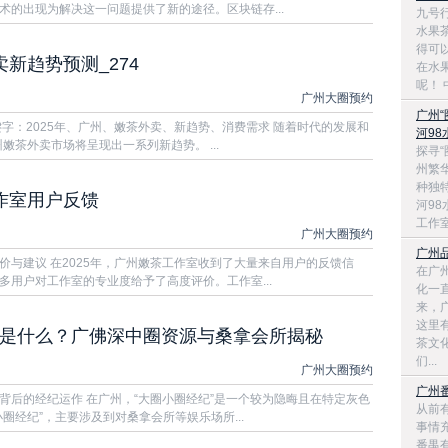
术的出现为解决这一问题提供了新的途径。区块链存...
九号
水果
得可
卖新趋势预测_274
在水
呢！ 
广州大圈预约
广州
字：2025年、广州、嫩茶外卖、新趋势、消费需求 随着时代的发展和
河9
嫩茶外卖市场将呈现出一系列新趋势。 ...
探寻“
州繁
种独
工作室用户反馈
河9
工作室
广州大圈预约
广州品
价与建议 在2025年，广州嫩茶工作室收到了大量来自用户的反馈信
在广
多用户对工作室的专业度给予了高度评价。工作室...
化一
来，
这里
”是什么？广佛深中圈资源与桑拿会所揭秘
茶文
们...
广州大圈预约
广州番
背后的经纪运作 在广州，“大圈小圈经纪”是一个较为隐晦且在特定灰色
从前
圈经纪”，主要涉及到对桑拿会所等娱乐场所...
事情
番禺