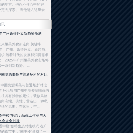
同的地方。他忍不住心中的好
决定去探索。 当他进入这座会
资讯
25年广州嫩茶外卖新趋势预测
未来嫩茶外卖新走向 关键字：
25年、广州、嫩茶外卖、新趋势、
需求 随着时代的发展和消费需求
化，2025年广州嫩茶外卖市场将
一系列新趋势。 ...
中圈资源喝茶与普通场所的对比
广州中圈资源喝茶与普通场所对比
## 环境氛围广州中圈资源喝茶的
往往具有独特的定位，装修风格
偏向高端、典雅，营造出一种私
适的氛围。在这里，空...
“圈中楼”生态：品茶工作室与天
8水会大全对接
圈中楼”独特生态对接模式 在广
华的都市中，“圈中楼”形成了一