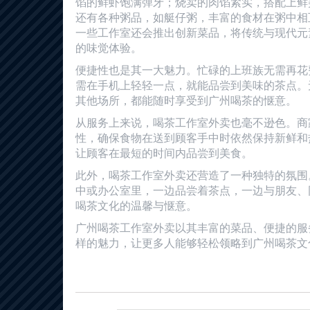
馅的鲜虾饱满弹牙；烧卖的肉馅紧实，搭配上鲜
还有各种粥品，如艇仔粥，丰富的食材在粥中相
一些工作室还会推出创新菜品，将传统与现代元
的味觉体验。
便捷性也是其一大魅力。忙碌的上班族无需再花
需在手机上轻轻一点，就能品尝到美味的茶点。
其他场所，都能随时享受到广州喝茶的惬意。
从服务上来说，喝茶工作室外卖也毫不逊色。商
性，确保食物在送到顾客手中时依然保持新鲜和
让顾客在最短的时间内品尝到美食。
此外，喝茶工作室外卖还营造了一种独特的氛围
中或办公室里，一边品尝着茶点，一边与朋友、
喝茶文化的温馨与惬意。
广州喝茶工作室外卖以其丰富的菜品、便捷的服
样的魅力，让更多人能够轻松领略到广州喝茶文