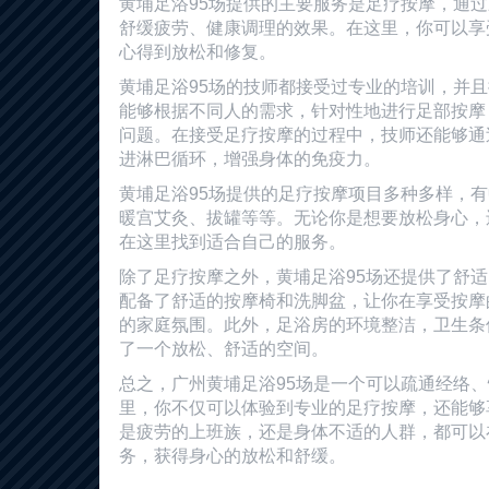
黄埔足浴95场提供的主要服务是足疗按摩，通
舒缓疲劳、健康调理的效果。在这里，你可以享
心得到放松和修复。
黄埔足浴95场的技师都接受过专业的培训，并
能够根据不同人的需求，针对性地进行足部按摩
问题。在接受足疗按摩的过程中，技师还能够通
进淋巴循环，增强身体的免疫力。
黄埔足浴95场提供的足疗按摩项目多种多样，
暖宫艾灸、拔罐等等。无论你是想要放松身心，
在这里找到适合自己的服务。
除了足疗按摩之外，黄埔足浴95场还提供了舒
配备了舒适的按摩椅和洗脚盆，让你在享受按摩
的家庭氛围。此外，足浴房的环境整洁，卫生条
了一个放松、舒适的空间。
总之，广州黄埔足浴95场是一个可以疏通经络
里，你不仅可以体验到专业的足疗按摩，还能够
是疲劳的上班族，还是身体不适的人群，都可以
务，获得身心的放松和舒缓。